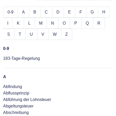
0-9
A
B
C
D
E
F
G
H
I
K
L
M
N
O
P
Q
R
S
T
U
V
W
Z
0-9
183-Tage-Regelung
A
Abfindung
Abflussprinzip
Abführung der Lohnsteuer
Abgeltungsteuer
Abschreibung